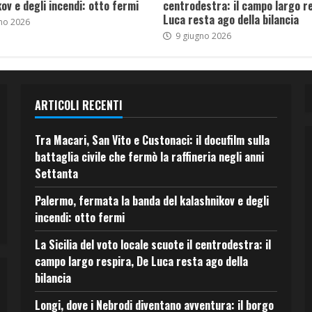
ov e degli incendi: otto fermi
centrodestra: il campo largo re
Luca resta ago della bilancia
no 2026
9 giugno 2026
ARTICOLI RECENTI
Tra Macari, San Vito e Custonaci: il docufilm sulla
battaglia civile che fermò la raffineria negli anni
Settanta
Palermo, fermata la banda del kalashnikov e degli
incendi: otto fermi
La Sicilia del voto locale scuote il centrodestra: il
campo largo respira, De Luca resta ago della
bilancia
Longi, dove i Nebrodi diventano avventura: il borgo