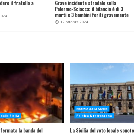
dere il fratello a
Grave incidente stradale sulla
Palermo-Sciacca: il bilancio è di 3
morti e 3 bambini feriti gravemente
2024
12 ottobre 2024
Notizie dalla Sicilia
dalla Sicilia
Politica & retroscena
 fermata la banda del
La Sicilia del voto locale scuote 