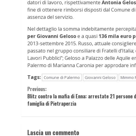
datori di lavoro, rispettivamente
Antonia Gelo
fine di ottenere rimborsi disposti dal Comune di 
assenza del servizio.
Nel dettaglio la somma indebitamente percepita
per Giovanni Geloso
e a quasi
136 mila euro
2013-settembre 2015. Russo, attuale consigliere 
passato nel gruppo consiliare di Fratelli d’Ital
Lavori Pubblici”; Geloso a Palazzo delle Aquile
Palermo di Marianna Caronia per approdare infin
Tags:
Comune di Palermo
Giovanni Geloso
Mimmo 
Continue
Previous:
Blitz contro la mafia di Enna: arrestate 21 persone d
Reading
famiglia di Pietraperzia
Lascia un commento