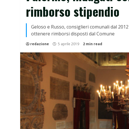
rimborso stipendio
Geloso e Russo, consiglieri comunali dal 2012 
ottenere rimborsi disposti dal Comune
redazione
5 aprile 2019
2 min read