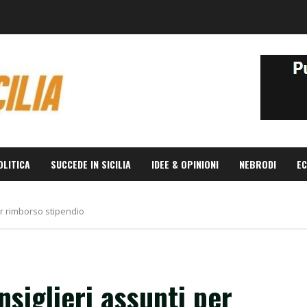
OLITICA
SUCCEDE IN SICILIA
IDEE & OPINIONI
NEBRODI
EC
er rimborso stipendio
siglieri assunti per