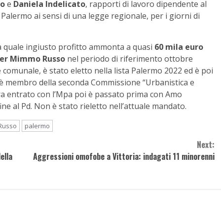
so
e
Daniela Indelicato
, rapporti di lavoro dipendente al
Palermo ai sensi di una legge regionale, per i giorni di
 quale ingiusto profitto ammonta a quasi
60 mila euro
 per Mimmo Russo
nel periodo di riferimento ottobre
comunale, è stato eletto nella lista Palermo 2022 ed è poi
ia; è membro della seconda Commissione “Urbanistica e
 era entrato con l’Mpa poi è passato prima con Amo
e al Pd. Non è stato rieletto nell’attuale mandato.
Russo
palermo
Next:
ella
Aggressioni omofobe a Vittoria: indagati 11 minorenni