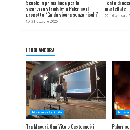
Scuole in prima linea per la
Tenta di ucci
sicurezza stradale: a Palermo il
martellate
progetto “Guida sicura senza rischi”
16 ottobre 
31 ottobre 2025
LEGGI ANCORA
Notizie dalla Sicilia
Notizie 
Tra Macari, San Vito e Custonaci: il
Palermo,