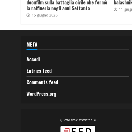
docufilm sulla battaglia civile che fermò
kalashnik
la raffineria negli anni Settanta
11 giug
15 giugno 2026
META
Accedi
Entries feed
Comments feed
WordPress.org
Questo sito è associato alla