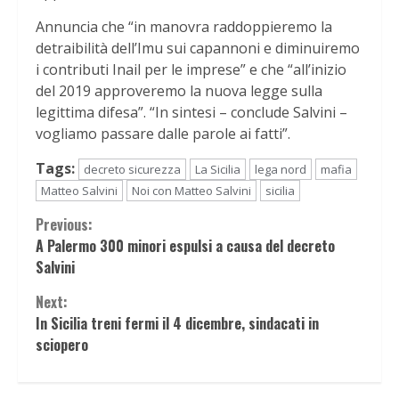
Annuncia che “in manovra raddoppieremo la
detraibilità dell’Imu sui capannoni e diminuiremo
i contributi Inail per le imprese” e che “all’inizio
del 2019 approveremo la nuova legge sulla
legittima difesa”. “In sintesi – conclude Salvini –
vogliamo passare dalle parole ai fatti”.
Tags:
decreto sicurezza
La Sicilia
lega nord
mafia
Matteo Salvini
Noi con Matteo Salvini
sicilia
Continue
Previous:
A Palermo 300 minori espulsi a causa del decreto
Reading
Salvini
Next:
In Sicilia treni fermi il 4 dicembre, sindacati in
sciopero