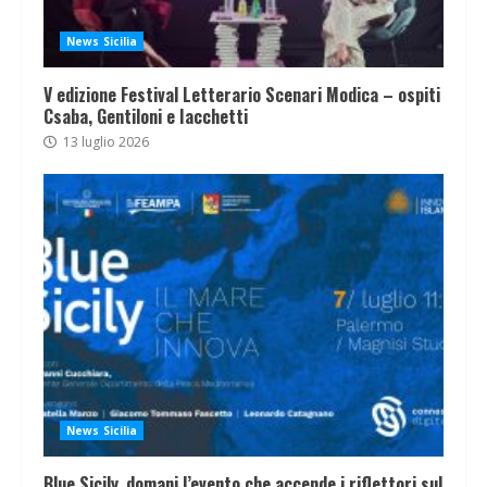
News Sicilia
V edizione Festival Letterario Scenari Modica – ospiti
Csaba, Gentiloni e Iacchetti
13 luglio 2026
News Sicilia
Blue Sicily, domani l’evento che accende i riflettori sul