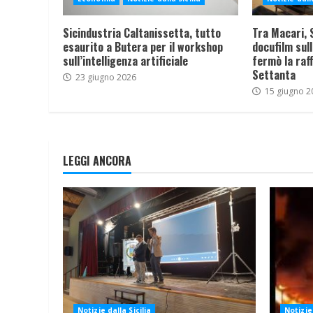
Sicindustria Caltanissetta, tutto
Tra Macari, S
esaurito a Butera per il workshop
docufilm sull
sull’intelligenza artificiale
fermò la raff
Settanta
23 giugno 2026
15 giugno 2
LEGGI ANCORA
Notizie dalla Sicilia
Notizie 