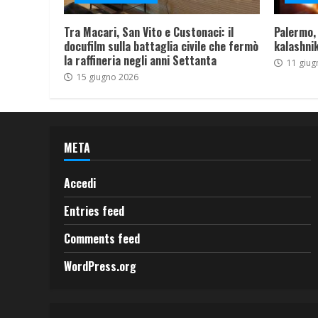
Tra Macari, San Vito e Custonaci: il
Palermo,
docufilm sulla battaglia civile che fermò
kalashnik
la raffineria negli anni Settanta
11 giug
15 giugno 2026
META
Accedi
Entries feed
Comments feed
WordPress.org