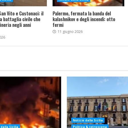
an Vito e Custonaci: il
Palermo, fermata la banda del
a battaglia civile che
kalashnikov e degli incendi: otto
ineria negli anni
fermi
11 giugno 2026
026
Notizie dalla Sicilia
dalla Sicilia
Politica & retroscena