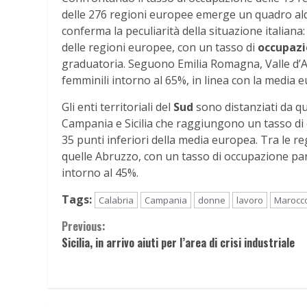
delle 276 regioni europee emerge un quadro alq
conferma la peculiarità della situazione italiana:
delle regioni europee, con un tasso di
occupazi
graduatoria. Seguono Emilia Romagna, Valle d’Ao
femminili intorno al 65%, in linea con la media 
Gli enti territoriali del
Sud
sono distanziati da que
Campania e Sicilia che raggiungono un tasso di 
35 punti inferiori della media europea. Tra le r
quelle Abruzzo, con un tasso di occupazione par
intorno al 45%.
Tags:
Calabria
Campania
donne
lavoro
Marocc
Continue
Previous:
Sicilia, in arrivo aiuti per l’area di crisi industriale
Reading