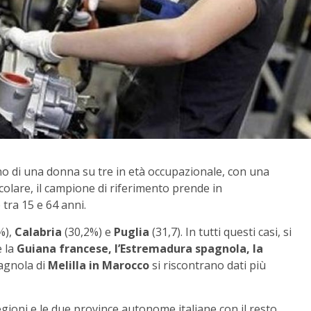
meno di una donna su tre in età occupazionale, con una
colare, il campione di riferimento prende in
tra 15 e 64 anni.
%),
Calabria
(30,2%) e
Puglia
(31,7). In tutti questi casi, si
 la
Guiana francese, l’Estremadura spagnola, la
pagnola di
Melilla in Marocco
si riscontrano dati più
gioni e le due province autonome italiane con il resto