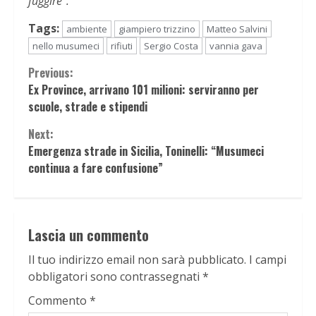
fuggire”.
Tags:
ambiente
giampiero trizzino
Matteo Salvini
nello musumeci
rifiuti
Sergio Costa
vannia gava
Continue
Previous:
Ex Province, arrivano 101 milioni: serviranno per
Reading
scuole, strade e stipendi
Next:
Emergenza strade in Sicilia, Toninelli: “Musumeci
continua a fare confusione”
Lascia un commento
Il tuo indirizzo email non sarà pubblicato.
I campi
obbligatori sono contrassegnati
*
Commento
*