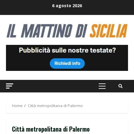
Skip
6 agosto 2026
to
content
Primary
Menu
Home
Città metropolitana di Palermo
Città metropolitana di Palermo