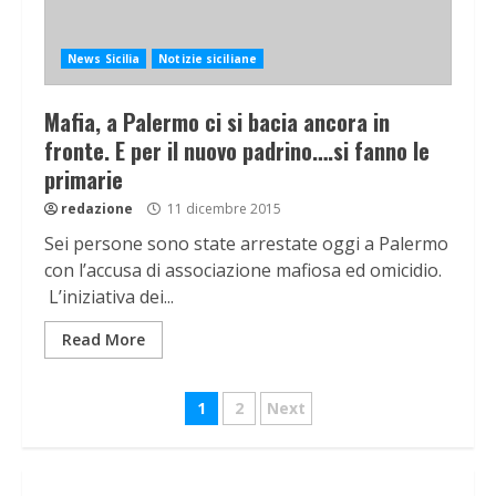
News Sicilia
Notizie siciliane
Mafia, a Palermo ci si bacia ancora in
fronte. E per il nuovo padrino….si fanno le
primarie
redazione
11 dicembre 2015
Sei persone sono state arrestate oggi a Palermo
con l’accusa di associazione mafiosa ed omicidio.
L’iniziativa dei...
Read More
Navigazione
1
2
Next
articoli