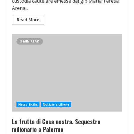
custodia cautelare emesse dal gip Maria Teresa
Arena...
Read More
2 MIN READ
News Sicilia
Notizie siciliane
La frutta di Cosa nostra. Sequestro
milionario a Palermo