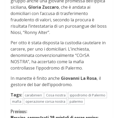
gruppo anche una giovane promessa dell’ippica
siciliana,
Gloria Zuccaro
, che è andata ai
domiciliari con l’accusa di trasferimento
fraudolento di valori, secondo la procura è
risultata l’intestataria di un purosangue del boss
Niosi, “Ronny Alter”.
Per otto è stata disposta la custodia cautelare in
carcere, per uno i domiciliari. L’inchiesta,
denominata convenzionalmente “COrSA
NOSTRA”, ha accertato come la mafia
controllasse l’ippodromo di Palermo.
In manette è finito anche
Giovanni La Rosa
, il
gestore del bar dell’ippodromo.
Tags:
carabinieri
Cosa nostra
ippodromo di Palermo
mafia
operazione corsa nostra
palermo
Continue
Previous:
Messina, sequestrati 29 quintali di carne equina: