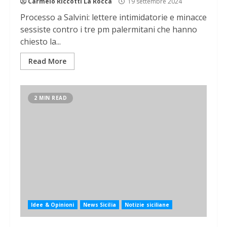
Carmelo Riccotti La Rocca
19 settembre 2024
Processo a Salvini: lettere intimidatorie e minacce
sessiste contro i tre pm palermitani che hanno
chiesto la...
Read More
2 MIN READ
Idee & Opinioni
News Sicilia
Notizie siciliane