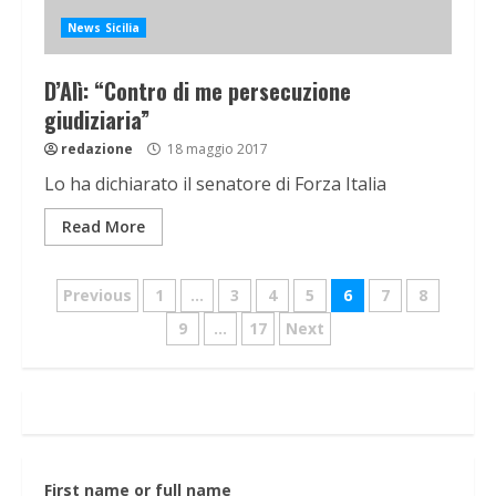
News Sicilia
D’Alì: “Contro di me persecuzione
giudiziaria”
redazione
18 maggio 2017
Lo ha dichiarato il senatore di Forza Italia
Read More
Navigazione
Previous
1
…
3
4
5
6
7
8
articoli
9
…
17
Next
First name or full name