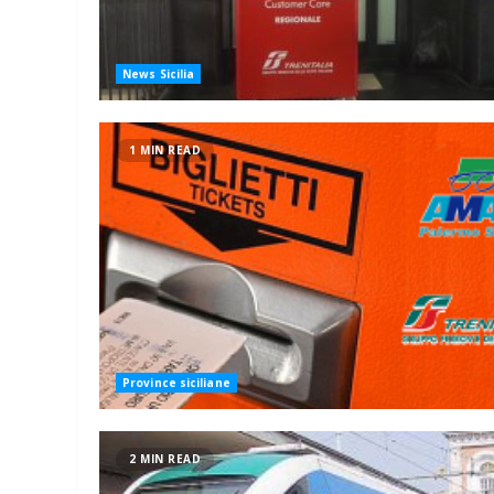
News Sicilia
1 MIN READ
Province siciliane
2 MIN READ