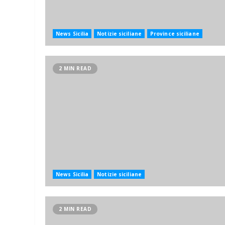
News Sicilia
Notizie siciliane
Province siciliane
2 MIN READ
News Sicilia
Notizie siciliane
2 MIN READ