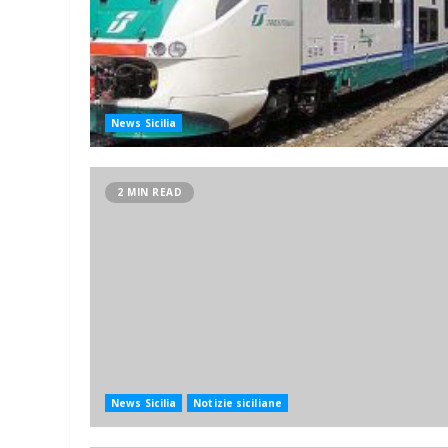
News Sicilia
2 MIN READ
News Sicilia
Notizie siciliane