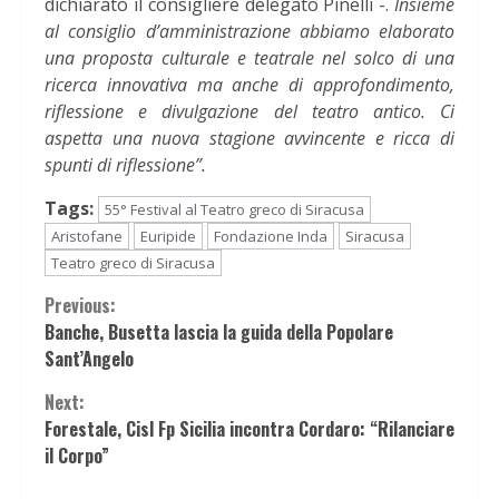
dichiarato il consigliere delegato Pinelli -.
Insieme
al consiglio d’amministrazione abbiamo elaborato
una proposta culturale e teatrale nel solco di una
ricerca innovativa ma anche di approfondimento,
riflessione e divulgazione del teatro antico. Ci
aspetta una nuova stagione avvincente e ricca di
spunti di riflessione”.
Tags:
55° Festival al Teatro greco di Siracusa
Aristofane
Euripide
Fondazione Inda
Siracusa
Teatro greco di Siracusa
Continue
Previous:
Banche, Busetta lascia la guida della Popolare
Reading
Sant’Angelo
Next:
Forestale, Cisl Fp Sicilia incontra Cordaro: “Rilanciare
il Corpo”