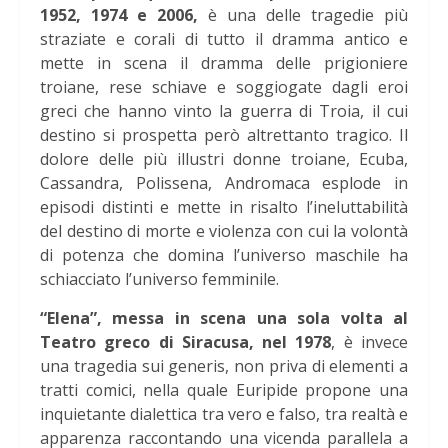
1952, 1974 e 2006,
è una delle tragedie più
straziate e corali di tutto il dramma antico e
mette in scena il dramma delle prigioniere
troiane, rese schiave e soggiogate dagli eroi
greci che hanno vinto la guerra di Troia, il cui
destino si prospetta però altrettanto tragico. Il
dolore delle più illustri donne troiane, Ecuba,
Cassandra, Polissena, Andromaca esplode in
episodi distinti e mette in risalto l’ineluttabilità
del destino di morte e violenza con cui la volontà
di potenza che domina l’universo maschile ha
schiacciato l’universo femminile.
“Elena”, messa in scena una sola volta al
Teatro greco di Siracusa, nel 1978
, è invece
una tragedia sui generis, non priva di elementi a
tratti comici, nella quale Euripide propone una
inquietante dialettica tra vero e falso, tra realtà e
apparenza raccontando una vicenda parallela a