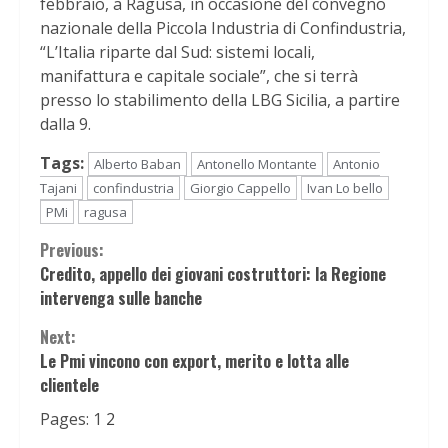
febbraio, a Ragusa, in occasione del convegno
nazionale della Piccola Industria di Confindustria,
“L’Italia riparte dal Sud: sistemi locali,
manifattura e capitale sociale”, che si terrà
presso lo stabilimento della LBG Sicilia, a partire
dalla 9.
Tags:
Alberto Baban
Antonello Montante
Antonio
Tajani
confindustria
Giorgio Cappello
Ivan Lo bello
PMi
ragusa
Continue
Previous:
Credito, appello dei giovani costruttori: la Regione
Reading
intervenga sulle banche
Next:
Le Pmi vincono con export, merito e lotta alle
clientele
Pages:
1
2