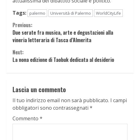
attualissima del dibattito sociale e politico.
Tags:
palermo
Università di Palermo
WorldCityLife
Continue
Previous:
Due serate fra musica, arte e degustazioni alla
Reading
vineria letteraria di Tasca d’Almerita
Next:
La nona edizione di Taobuk dedicata al desiderio
Lascia un commento
Il tuo indirizzo email non sarà pubblicato.
I campi
obbligatori sono contrassegnati
*
Commento
*