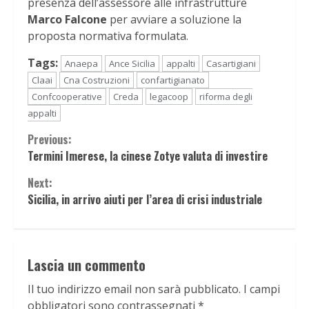
presenza dell’assessore alle infrastrutture
Marco Falcone
per avviare a soluzione la
proposta normativa formulata.
Tags:
Anaepa
Ance Sicilia
appalti
Casartigiani
Claai
Cna Costruzioni
confartigianato
Confcooperative
Creda
legacoop
riforma degli
appalti
Continue
Previous:
Termini Imerese, la cinese Zotye valuta di investire
Reading
Next:
Sicilia, in arrivo aiuti per l’area di crisi industriale
Lascia un commento
Il tuo indirizzo email non sarà pubblicato.
I campi
obbligatori sono contrassegnati
*