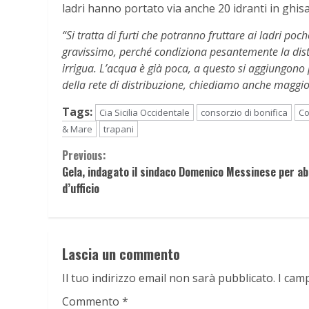
ladri hanno portato via anche 20 idranti in ghis
“Si tratta di furti che potranno fruttare ai ladri po
gravissimo, perché condiziona pesantemente la dis
irrigua. L’acqua è già poca, a questo si aggiungon
della rete di distribuzione, chiediamo anche maggiori
Tags:
Cia Sicilia Occidentale
consorzio di bonifica
Co
& Mare
trapani
Continue
Previous:
Gela, indagato il sindaco Domenico Messinese per a
Reading
d’ufficio
Lascia un commento
Il tuo indirizzo email non sarà pubblicato.
I cam
Commento
*