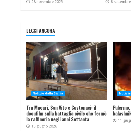
28 novembre 2025
8 settembre
LEGGI ANCORA
Notizie dalla Sicilia
Notizie 
Tra Macari, San Vito e Custonaci: il
Palermo,
docufilm sulla battaglia civile che fermò
kalashnik
la raffineria negli anni Settanta
11 giug
15 giugno 2026