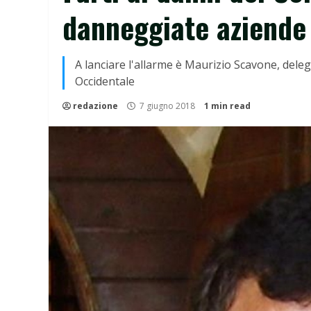
danneggiate aziende
A lanciare l'allarme è Maurizio Scavone, delega
Occidentale
redazione
7 giugno 2018
1 min read