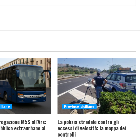
iliane
Province siciliane
rrogazione M5S all’Ars:
La polizia stradale contro gli
bblico extraurbano al
eccessi di velocità: la mappa dei
controlli