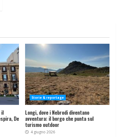
Storie & reportage
il
Longi, dove i Nebrodi diventano
spira, De
avventura: il borgo che punta sul
turismo outdoor
4 giugno 2026