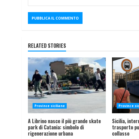
RELATED STORIES
Province siciliane
Province sic
A Librino nasce il più grande skate
Sicilia, inte
park di Catania: simbolo di
trasporto pu
rigenerazione urbana
collasso