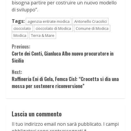
bisogna partire per costruire un nuovo modello
di sviluppo”.
Tags:
agenzia entrate modica
Antonello Cracolici
cioccolato
cioccolato di Modica
Comune di Modica
Modica
Terra & Mare
Continue
Previous:
Corte dei Conti, Gianluca Albo nuovo procuratore in
Reading
Sicilia
Next:
Raffineria Eni di Gela, Femca Cisl: “Crocetta si dia una
mossa per sostenere riconversione”
Lascia un commento
Il tuo indirizzo email non sarà pubblicato.
I campi