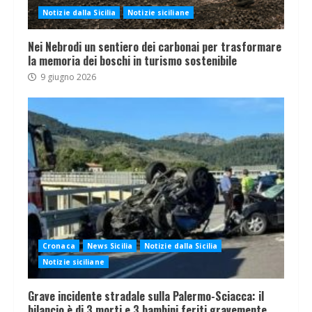
Notizie dalla Sicilia
Notizie siciliane
Nei Nebrodi un sentiero dei carbonai per trasformare
la memoria dei boschi in turismo sostenibile
9 giugno 2026
Cronaca
News Sicilia
Notizie dalla Sicilia
Notizie siciliane
Grave incidente stradale sulla Palermo-Sciacca: il
bilancio è di 3 morti e 3 bambini feriti gravemente