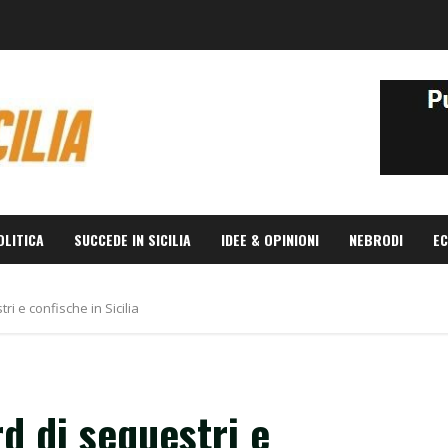
OLITICA
SUCCEDE IN SICILIA
IDEE & OPINIONI
NEBRODI
EC
ri e confische in Sicilia
d di sequestri e