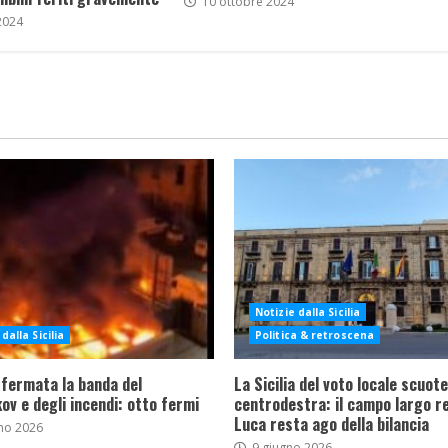
10 ottobre 2024
2024
Notizie dalla Sicilia
dalla Sicilia
Politica & retroscena
 fermata la banda del
La Sicilia del voto locale scuote 
ov e degli incendi: otto fermi
centrodestra: il campo largo re
Luca resta ago della bilancia
no 2026
9 giugno 2026