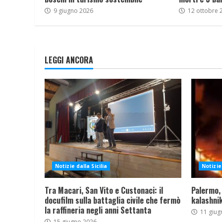
9 giugno 2026
12 ottobre 
LEGGI ANCORA
Notizie dalla Sicilia
Notizie 
Tra Macari, San Vito e Custonaci: il
Palermo,
docufilm sulla battaglia civile che fermò
kalashnik
la raffineria negli anni Settanta
11 giug
15 giugno 2026