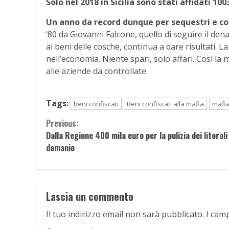
Solo nel 2018 in Sicilia sono stati affidati 10
Un anno da record dunque per sequestri e con
‘80 da Giovanni Falcone, quello di seguire il den
ai beni delle cosche, continua a dare risultati. L
nell’economia. Niente spari, solo affari. Così la m
alle aziende da controllate.
Tags:
beni confiscati
Beni confiscati alla mafia
mafi
Continue
Previous:
Dalla Regione 400 mila euro per la pulizia dei litorali
Reading
demanio
Lascia un commento
Il tuo indirizzo email non sarà pubblicato.
I cam