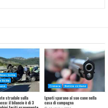
News Sicilia
 Sicilia
liane
Cronaca
Notizie siciliane
nte stradale sulla
Ignoti sparano al suo cane nella
ca: il bilancio è di 3
casa di campagna
mbini feriti gravemente