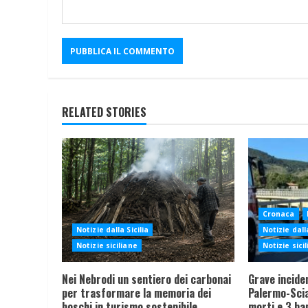
RELATED STORIES
Cronaca
Notizie dalla Sicilia
Notizie dalla
Notizie siciliane
Notizie sici
Nei Nebrodi un sentiero dei carbonai
Grave incide
per trasformare la memoria dei
Palermo-Sciac
boschi in turismo sostenibile
morti e 3 ba