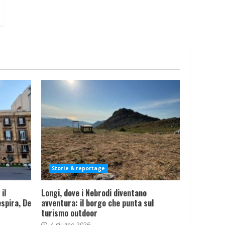
Storie & reportage
il
Longi, dove i Nebrodi diventano
spira, De
avventura: il borgo che punta sul
turismo outdoor
4 giugno 2026