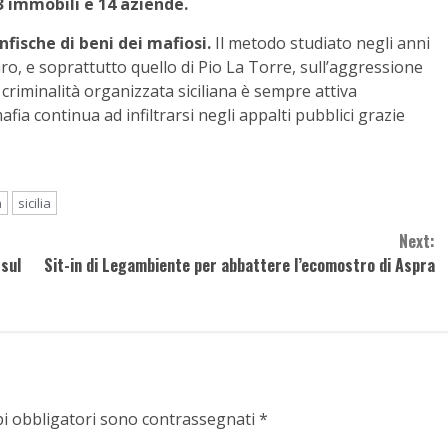
03 immobili e 14 aziende.
fische di beni dei mafiosi.
Il metodo studiato negli anni
aro, e soprattutto quello di Pio La Torre, sull’aggressione
a criminalità organizzata siciliana è sempre attiva
afia continua ad infiltrarsi negli appalti pubblici grazie
a
sicilia
Next:
 sul
Sit-in di Legambiente per abbattere l’ecomostro di Aspra
pi obbligatori sono contrassegnati
*