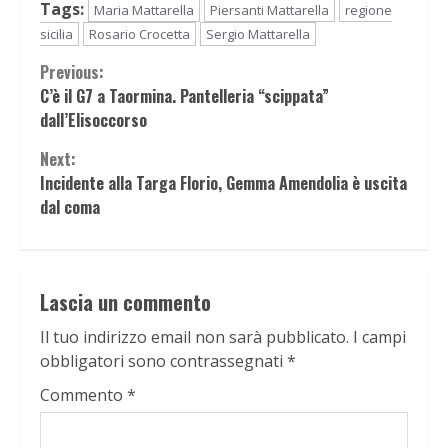
Tags:
Maria Mattarella
Piersanti Mattarella
regione
sicilia
Rosario Crocetta
Sergio Mattarella
Continue
Previous:
C’è il G7 a Taormina. Pantelleria “scippata”
Reading
dall’Elisoccorso
Next:
Incidente alla Targa Florio, Gemma Amendolia è uscita
dal coma
Lascia un commento
Il tuo indirizzo email non sarà pubblicato.
I campi
obbligatori sono contrassegnati
*
Commento
*