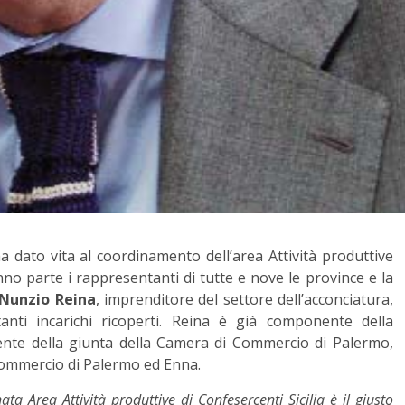
a dato vita al coordinamento dell’area Attività produttive
nno parte i rappresentanti di tutte e nove le province e la
Nunzio Reina
, imprenditore del settore dell’acconciatura,
anti incarichi ricoperti. Reina è già componente della
nte della giunta della Camera di Commercio di Palermo,
Commercio di Palermo ed Enna.
 Area Attività produttive di Confesercenti Sicilia è il giusto