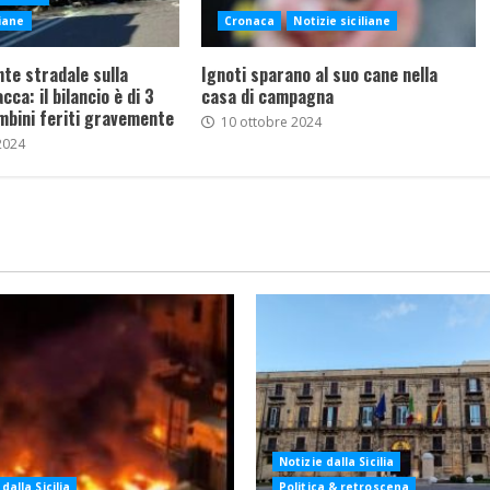
liane
Cronaca
Notizie siciliane
nte stradale sulla
Ignoti sparano al suo cane nella
ca: il bilancio è di 3
casa di campagna
mbini feriti gravemente
10 ottobre 2024
2024
Notizie dalla Sicilia
dalla Sicilia
Politica & retroscena