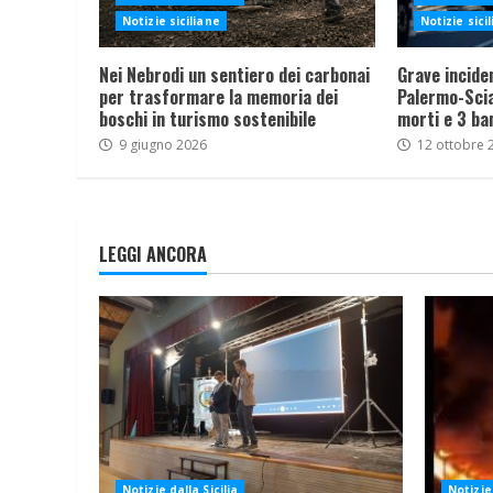
Notizie siciliane
Notizie sici
Nei Nebrodi un sentiero dei carbonai
Grave incide
per trasformare la memoria dei
Palermo-Sciac
boschi in turismo sostenibile
morti e 3 ba
9 giugno 2026
12 ottobre 
LEGGI ANCORA
Notizie dalla Sicilia
Notizie 