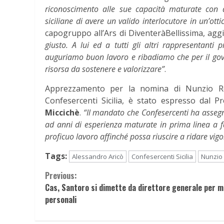
riconoscimento alle sue capacità maturate con 
siciliane di avere un valido interlocutore in un’ott
capogruppo all’Ars di DiventeràBellissima, a
giusto. A lui ed a tutti gli altri rappresentanti pr
auguriamo buon lavoro e ribadiamo che per il gov
risorsa da sostenere e valorizzare”
.
Apprezzamento per la nomina di Nunzio Rein
Confesercenti Sicilia, è stato espresso dal Pr
Miccichè
.
“Il mandato che Confesercenti ha asseg
ad anni di esperienza maturate in prima linea a fa
proficuo lavoro affinché possa riuscire a ridare vig
Tags:
Alessandro Aricò
Confesercenti Sicilia
Nunzio
Continue
Previous:
Cas, Santoro si dimette da direttore generale per m
Reading
personali