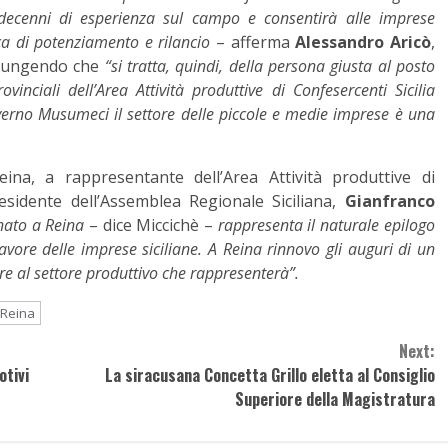
decenni di esperienza sul campo e consentirà alle imprese
ica di potenziamento e rilancio
– afferma
Alessandro Aricò
,
ggiungendo che
“si tratta, quindi, della persona giusta al posto
ovinciali dell’Area Attività produttive di Confesercenti Sicilia
erno Musumeci il settore delle piccole e medie imprese è una
a, a rappresentante dell’Area Attività produttive di
esidente dell’Assemblea Regionale Siciliana,
Gianfranco
nato a Reina
– dice Miccichè –
rappresenta il naturale epilogo
vore delle imprese siciliane. A Reina rinnovo gli auguri di un
ore al settore produttivo che rappresenterà”.
 Reina
Next:
otivi
La siracusana Concetta Grillo eletta al Consiglio
Superiore della Magistratura