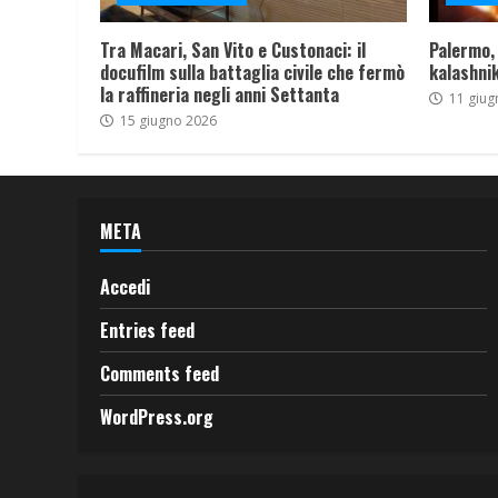
Tra Macari, San Vito e Custonaci: il
Palermo,
docufilm sulla battaglia civile che fermò
kalashnik
la raffineria negli anni Settanta
11 giug
15 giugno 2026
META
Accedi
Entries feed
Comments feed
WordPress.org