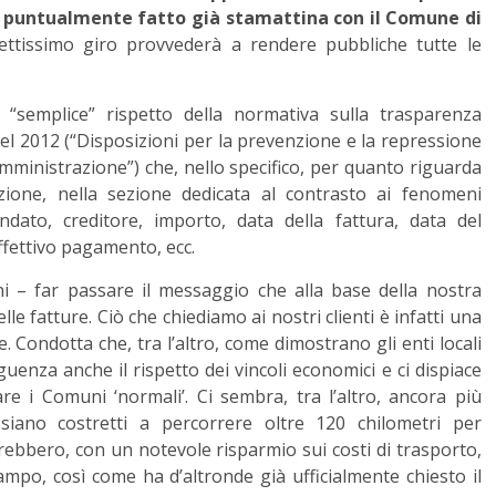
mo puntualmente fatto già stamattina con il Comune di
rettissimo giro provvederà a rendere pubbliche tutte le
l “semplice” rispetto della normativa sulla trasparenza
el 2012 (“Disposizioni per la prevenzione e la repressione
 amministrazione”) che, nello specifico, per quanto riguarda
cazione, nella sezione dedicata al contrasto ai fenomeni
ndato, creditore, importo, data della fattura, data del
ffettivo pagamento, ecc.
i – far passare il messaggio che alla base della nostra
le fatture. Ciò che chiediamo ai nostri clienti è infatti una
 Condotta che, tra l’altro, come dimostrano gli enti locali
uenza anche il rispetto dei vincoli economici e ci dispiace
re i Comuni ‘normali’. Ci sembra, tra l’altro, ancora più
iano costretti a percorrere oltre 120 chilometri per
rebbero, con un notevole risparmio sui costi di trasporto,
lampo, così come ha d’altronde già ufficialmente chiesto il