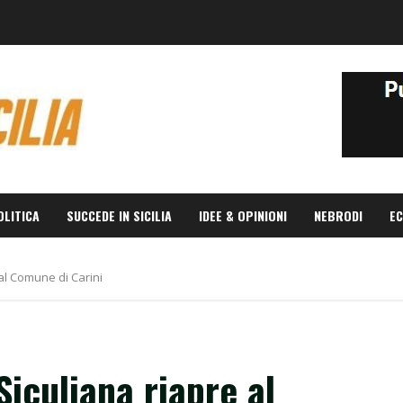
OLITICA
SUCCEDE IN SICILIA
IDEE & OPINIONI
NEBRODI
EC
e al Comune di Carini
 Siculiana riapre al