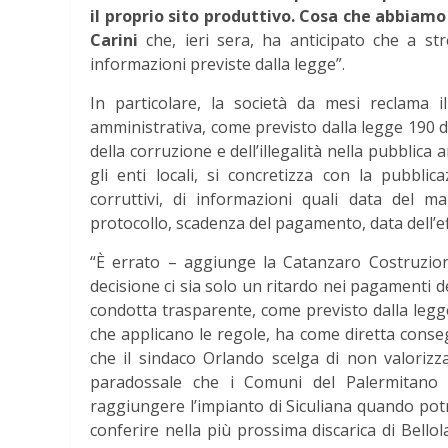
il proprio sito produttivo. Cosa che abbia
Carini
che, ieri sera, ha anticipato che a st
informazioni previste dalla legge”.
In particolare, la società da mesi reclama i
amministrativa, come previsto dalla legge 190 d
della corruzione e dell’illegalità nella pubblica
gli enti locali, si concretizza con la pubbli
corruttivi, di informazioni quali data del ma
protocollo, scadenza del pagamento, data dell’e
“È errato – aggiunge la Catanzaro Costruzion
decisione ci sia solo un ritardo nei pagamenti del
condotta trasparente, come previsto dalla legge.
che applicano le regole, ha come diretta conseg
che il sindaco Orlando scelga di non valorizza
paradossale che i Comuni del Palermitano s
raggiungere l’impianto di Siculiana quando pot
conferire nella più prossima discarica di Bello