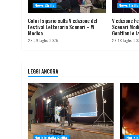
News Sicilia
News Sicilia
Cala il sipario sulla V edizione del
V edizione Fe
Festival Letterario Scenari – W
Scenari Modi
Modica
Gentiloni e I
29 luglio 2026
13 luglio 20
LEGGI ANCORA
Notizie dalla Sicilia
Notizie 