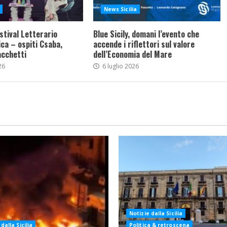
News Sicilia
stival Letterario
Blue Sicily, domani l’evento che
ca – ospiti Csaba,
accende i riflettori sul valore
acchetti
dell’Economia del Mare
26
6 luglio 2026
Notizie dalla Sicilia
dalla Sicilia
Politica & retroscena