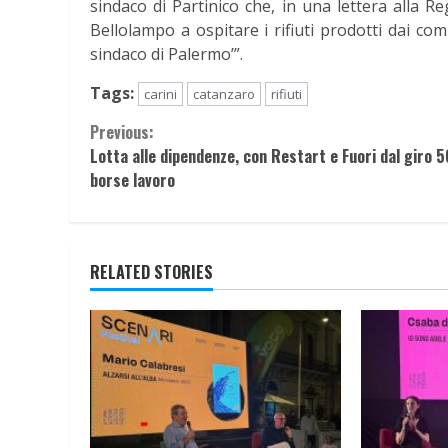
sindaco di Partinico che, in una lettera alla Reg
Bellolampo a ospitare i rifiuti prodotti dai com
sindaco di Palermo’”.
Tags:
carini
catanzaro
rifiuti
Continue
Previous:
Lotta alle dipendenze, con Restart e Fuori dal giro 5
Reading
borse lavoro
RELATED STORIES