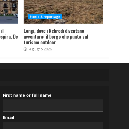
Storie & reportage
il
Longi, dove i Nebrodi diventano
spira, De
avventura: il borgo che punta sul
turismo outdoor
4 giugno 2026
First name or full name
Email