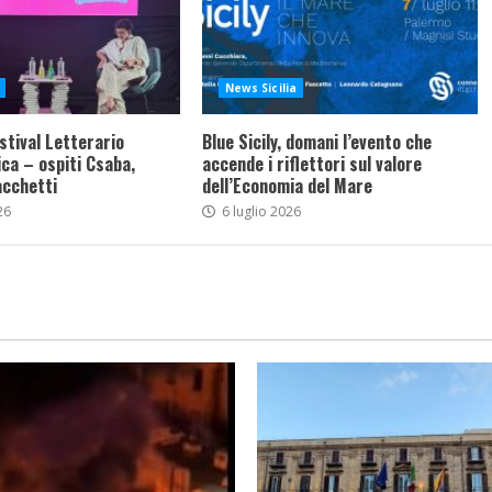
News Sicilia
stival Letterario
Blue Sicily, domani l’evento che
ca – ospiti Csaba,
accende i riflettori sul valore
acchetti
dell’Economia del Mare
26
6 luglio 2026