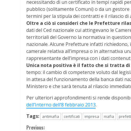
necessitando di un certificato in tempi rapidi p
pubblico (solitamente Comuni) o da un gestore d
termini per la stipula dei contratti e il rilascio di
Oltre a ciò si consideri che le Prefetture rila
dati del Ced nazionale cui attingevano le Camere 
territoriali del Governo la normativa in questi
nazionale. Alcune Prefetture infatti richiedono, i
camerale relativa all’impresa o in alternativa un
rappresentante dell’impresa con i dati contenuti
Unica nota positiva è il fatto che si tratta 
tempo: il cambio di competenze voluto dal legi
in attesa del funzionamento della banca dati na
Ministero e che sarà tenuta al rilascio immediato
Per ulteriori approfondimenti si rende disponibil
dell’Interno dell’8 febbraio 2013
.
Tags:
antimafia
certificati
impresa
mafia
prefet
Continue
Previous: