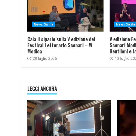
News Sicilia
News Sicilia
Cala il sipario sulla V edizione del
V edizione Fe
Festival Letterario Scenari – W
Scenari Modi
Modica
Gentiloni e I
29 luglio 2026
13 luglio 20
LEGGI ANCORA