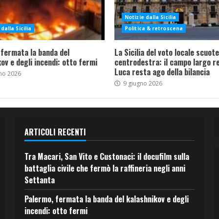
Notizie dalla Sicilia
dalla Sicilia
Politica & retroscena
 fermata la banda del
La Sicilia del voto locale scuote 
ov e degli incendi: otto fermi
centrodestra: il campo largo re
Luca resta ago della bilancia
no 2026
9 giugno 2026
ARTICOLI RECENTI
Tra Macari, San Vito e Custonaci: il docufilm sulla
battaglia civile che fermò la raffineria negli anni
Settanta
Palermo, fermata la banda del kalashnikov e degli
incendi: otto fermi