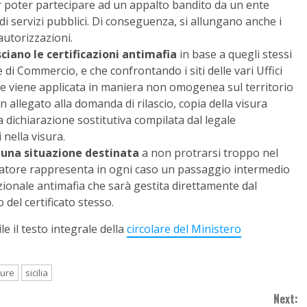
er poter partecipare ad un appalto bandito da un ente
i servizi pubblici. Di conseguenza, si allungano anche i
 autorizzazioni.
sciano le certificazioni antimafia
in base a quegli stessi
di Commercio, e che confrontando i siti delle vari Uffici
one viene applicata in maniera non omogenea sul territorio
n allegato alla domanda di rilascio, copia della visura
a dichiarazione sostitutiva compilata dal legale
 nella visura.
di una situazione destinata
a non protrarsi troppo nel
slatore rappresenta in ogni caso un passaggio intermedio
zionale antimafia che sarà gestita direttamente dal
 del certificato stesso.
e il testo integrale della
circolare del Ministero
ture
sicilia
Next: