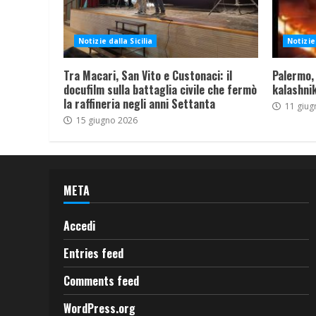
Notizie dalla Sicilia
Notizie 
Tra Macari, San Vito e Custonaci: il
Palermo,
docufilm sulla battaglia civile che fermò
kalashnik
la raffineria negli anni Settanta
11 giug
15 giugno 2026
META
Accedi
Entries feed
Comments feed
WordPress.org