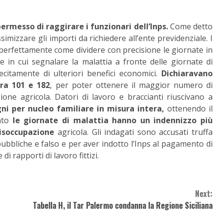
ermesso di raggirare i funzionari dell’Inps.
Come detto
imizzare gli importi da richiedere all’ente previdenziale. I
o perfettamente come dividere con precisione le giornate in
lle in cui segnalare la malattia a fronte delle giornate di
lecitamente di ulteriori benefici economici.
Dichiaravano
ra 101 e 182
, per poter ottenere il maggior numero di
zione agricola. Datori di lavoro e braccianti riuscivano a
gni per nucleo familiare in misura intera,
ottenendo il
anto
le giornate di malattia hanno un indennizzo più
disoccupazione
agricola. Gli indagati sono accusati truffa
ubbliche e falso e per aver indotto l’Inps al pagamento di
i rapporti di lavoro fittizi.
Next:
Tabella H, il Tar Palermo condanna la Regione Siciliana