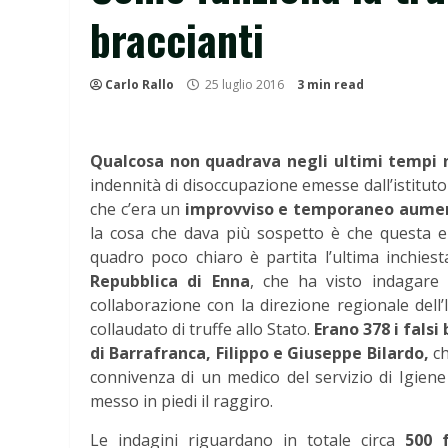
braccianti
Carlo Rallo
25 luglio 2016
3 min read
Qualcosa non quadrava negli ultimi tempi n
indennità di disoccupazione emesse dall’istituto 
che c’era un
improvviso e temporaneo aumento
la cosa che dava più sospetto è che questa era
quadro poco chiaro è partita l’ultima inchie
Repubblica di Enna
, che ha visto indagare 
collaborazione con la direzione regionale dell
collaudato di truffe allo Stato.
Erano 378 i falsi
di Barrafranca,
Filippo e Giuseppe Bilardo,
ch
connivenza di un medico del servizio di Igiene
messo in piedi il raggiro.
Le indagini riguardano in totale circa
500 f