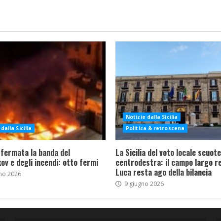
Notizie dalla Sicilia
dalla Sicilia
Politica & retroscena
 fermata la banda del
La Sicilia del voto locale scuote 
ov e degli incendi: otto fermi
centrodestra: il campo largo re
Luca resta ago della bilancia
no 2026
9 giugno 2026