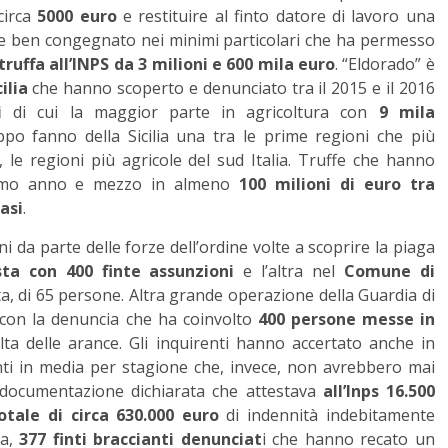
circa
5000 euro
e restituire al finto datore di lavoro una
de ben congegnato nei minimi particolari che ha permesso
truffa all’INPS da 3 milioni e 600 mila euro
. “Eldorado” è
cilia
che hanno scoperto e denunciato tra il 2015 e il 2016
i
di cui la maggior parte in agricoltura con
9 mila
po fanno della Sicilia una tra le prime regioni che più
, le regioni più agricole del sud Italia. Truffe che hanno
ltimo anno e mezzo in almeno
100 milioni di euro tra
asi
.
ni da parte delle forze dell’ordine volte a scoprire la piaga
ta con 400 finte assunzioni
e l’altra nel
Comune di
ta, di 65 persone. Altra grande operazione della Guardia di
 con la denuncia che ha coinvolto
400 persone messe in
ta delle arance. Gli inquirenti hanno accertato anche in
nti in media per stagione che, invece, non avrebbero mai
 documentazione dichiarata che attestava
all’Inps 16.500
tale di circa 630.000 euro
di indennità indebitamente
ia,
377 finti braccianti denunciat
i che hanno recato un