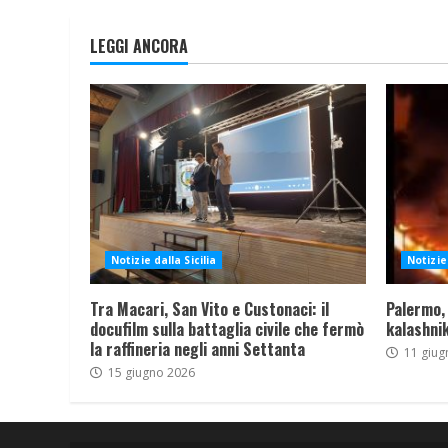
LEGGI ANCORA
Notizie dalla Sicilia
Notizie 
Tra Macari, San Vito e Custonaci: il
Palermo,
docufilm sulla battaglia civile che fermò
kalashnik
la raffineria negli anni Settanta
11 giug
15 giugno 2026