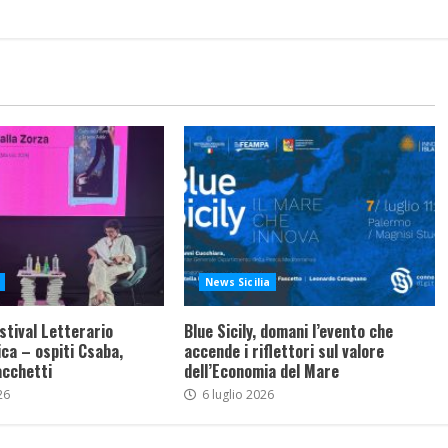
News Sicilia
stival Letterario
Blue Sicily, domani l’evento che
ca – ospiti Csaba,
accende i riflettori sul valore
acchetti
dell’Economia del Mare
26
6 luglio 2026