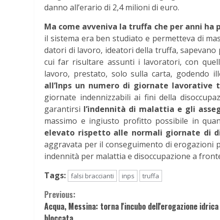
danno all’erario di 2,4 milioni di euro.
Ma come avveniva la truffa che per anni ha p
il sistema era ben studiato e permetteva di mass
datori di lavoro, ideatori della truffa, sapevan
cui far risultare assunti i lavoratori, con que
lavoro, prestato, solo sulla carta, godendo il
all’Inps
un numero di giornate lavorative t
giornate indennizzabili ai fini della disoccupa
garantirsi
l’indennità di malattia e gli asse
massimo e ingiusto profitto possibile in qu
elevato rispetto alle normali giornate di 
aggravata per il conseguimento di erogazioni p
indennità per malattia e disoccupazione a fronte d
Tags:
falsi braccianti
inps
truffa
Continue
Previous:
Acqua, Messina: torna l'incubo dell'erogazione idrica
Reading
bloccata