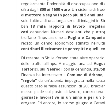
regolarmente l’indennità di disoccupazione di 
cifra dagli
800 ai 1600 euro
. Un sistema di fro
di
mettere a segno i
n poco più di 5 anni una 
solo l’ultima di una lunga serie di indagini in
Si
ben
18 mila rapporti di lavoro irregolar
casi
denunciati. Numeri desolanti che purtrop
truffano l’Inps assieme a
Puglia e Campania
recato un danno economico stimato nell’u
contributi illecitamente percepiti e quelli ev
Di recente in Sicilia c’erano state altre operazio
delle truffe all’Inps. A maggio una ad
Augus
Tortorici, sui Nebrodi
, con la denuncia, stavol
Finanza ha interessato il
Comune di Adrano
,
“regola”
da un’azienda impegnata nella raccol
questo caso le false assunzioni di 200 braccia
messo piede sul posto di lavoro, contro una
giornate lavorative in un anno e per un to
erogate. Ed ancora, lo scorso giugno a Catan