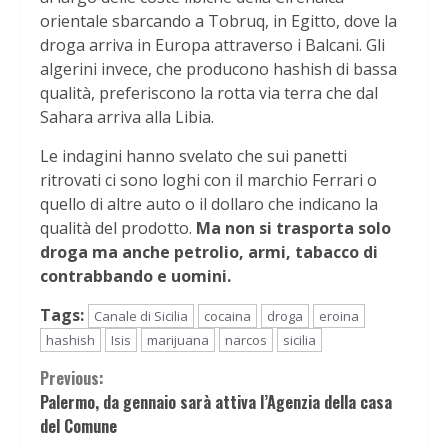
orientale sbarcando a Tobruq, in Egitto, dove la
droga arriva in Europa attraverso i Balcani. Gli
algerini invece, che producono hashish di bassa
qualità, preferiscono la rotta via terra che dal
Sahara arriva alla Libia.
Le indagini hanno svelato che sui panetti
ritrovati ci sono loghi con il marchio Ferrari o
quello di altre auto o il dollaro che indicano la
qualità del prodotto.
Ma non si trasporta solo
droga ma anche petrolio, armi, tabacco di
contrabbando e uomini.
Tags:
Canale di Sicilia
cocaina
droga
eroina
hashish
Isis
marijuana
narcos
sicilia
Continue
Previous:
Palermo, da gennaio sarà attiva l’Agenzia della casa
Reading
del Comune