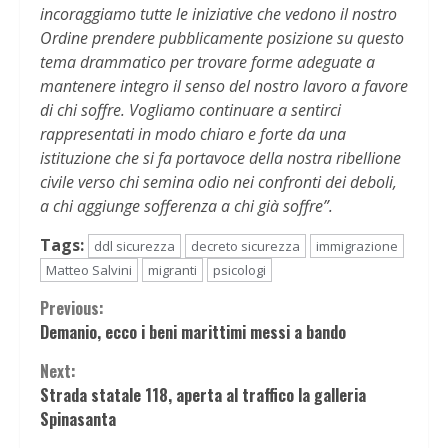
incoraggiamo tutte le iniziative che vedono il nostro
Ordine prendere pubblicamente posizione su questo
tema drammatico per trovare forme adeguate a
mantenere integro il senso del nostro lavoro a favore
di chi soffre. Vogliamo continuare a sentirci
rappresentati in modo chiaro e forte da una
istituzione che si fa portavoce della nostra ribellione
civile verso chi semina odio nei confronti dei deboli,
a chi aggiunge sofferenza a chi già soffre”.
Tags:
ddl sicurezza
decreto sicurezza
immigrazione
Matteo Salvini
migranti
psicologi
Continue
Previous:
Demanio, ecco i beni marittimi messi a bando
Reading
Next:
Strada statale 118, aperta al traffico la galleria
Spinasanta