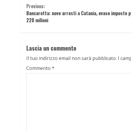
Continue
Previous:
Bancarotta: nove arresti a Catania, evase imposte p
Reading
220 milioni
Lascia un commento
Il tuo indirizzo email non sarà pubblicato.
I cam
Commento
*