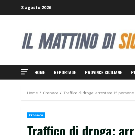
Skip
8 agosto 2026
to
content
HOME
REPORTAGE
PROVINCE SICILIANE
P
Home
Cronaca
Traffico di droga: arrestate 15 persone
Cronaca
Traffico di droga: ar