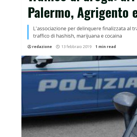
Palermo, Agrigento e
L'associazione per delinquere finalizzata al t
traffico di hashish, marijuana e cocaina
redazione
13 febbraio 2019
1 min read