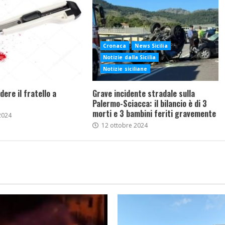
Cronaca
News Sicilia
Notizie dalla Sicilia
Notizie siciliane
dere il fratello a
Grave incidente stradale sulla
Palermo-Sciacca: il bilancio è di 3
morti e 3 bambini feriti gravemente
2024
12 ottobre 2024