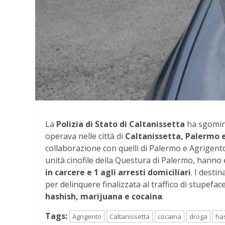
La
Polizia di Stato di Caltanissetta
ha sgomina
operava nelle città di
Caltanissetta, Palermo 
collaborazione con quelli di Palermo e Agrigento
unità cinofile della Questura di Palermo, hanno
in carcere e 1 agli arresti domiciliari
. I desti
per delinquere finalizzata al traffico di stupefac
hashish, marijuana e cocaina
.
Tags:
Agrigento
Caltanissetta
cocaina
droga
ha