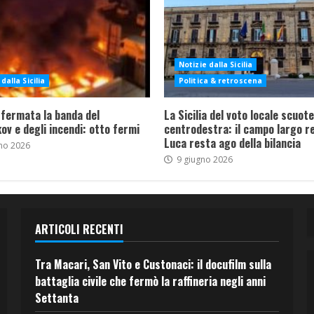
Notizie dalla Sicilia
dalla Sicilia
Politica & retroscena
 fermata la banda del
La Sicilia del voto locale scuote 
ov e degli incendi: otto fermi
centrodestra: il campo largo re
Luca resta ago della bilancia
no 2026
9 giugno 2026
ARTICOLI RECENTI
Tra Macari, San Vito e Custonaci: il docufilm sulla
battaglia civile che fermò la raffineria negli anni
Settanta