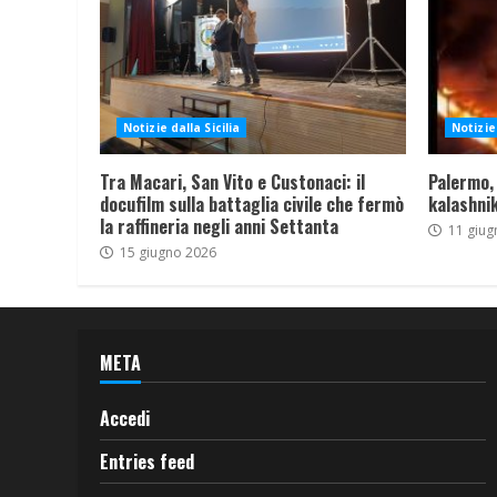
Notizie dalla Sicilia
Notizie 
Tra Macari, San Vito e Custonaci: il
Palermo,
docufilm sulla battaglia civile che fermò
kalashnik
la raffineria negli anni Settanta
11 giug
15 giugno 2026
META
Accedi
Entries feed